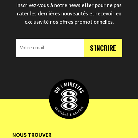
Inscrivez-vous à notre newsletter pour ne pas
rater les dernières nouveautés et recevoir en
exclusivité nos offres promotionnelles.
V
S'INCRIRE
o
t
r
e
e
m
a
i
l
*
NOUS TROUVER