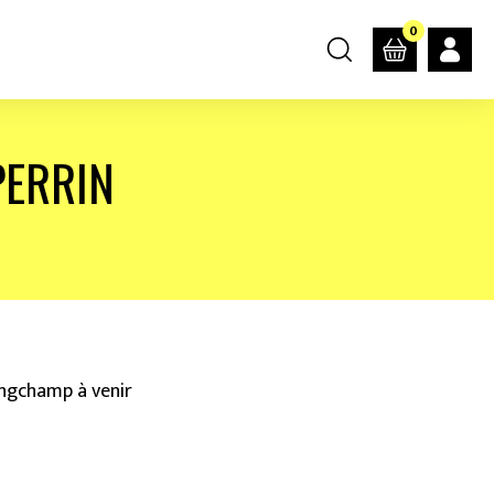
0
PERRIN
Longchamp à venir