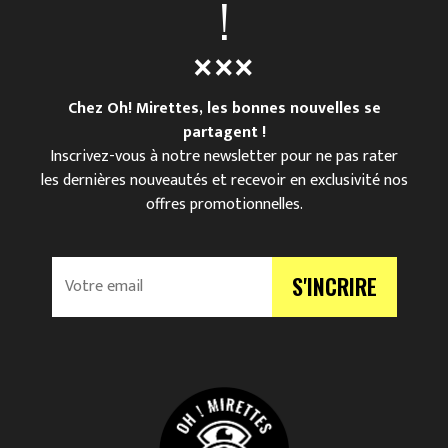
!
Chez Oh! Mirettes, les bonnes nouvelles se
partagent !
Inscrivez-vous à notre newsletter pour ne pas rater
les dernières nouveautés et recevoir en exclusivité nos
offres promotionnelles.
V
S'INCRIRE
o
t
r
e
e
m
a
i
l