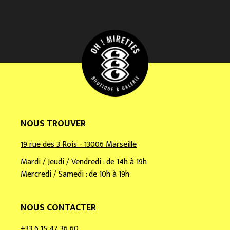
e
e
m
a
i
l
*
NOUS TROUVER
19 rue des 3 Rois - 13006 Marseille
Mardi / Jeudi / Vendredi : de 14h à 19h
Mercredi / Samedi : de 10h à 19h
NOUS CONTACTER
+33 6 15 47 36 60