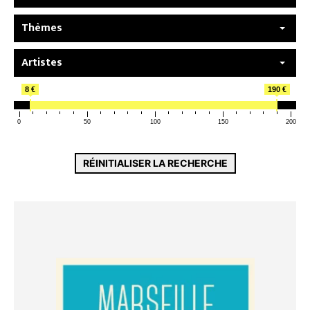
Thèmes
Artistes
8 €
190 €
0
50
100
150
200
RÉINITIALISER LA RECHERCHE