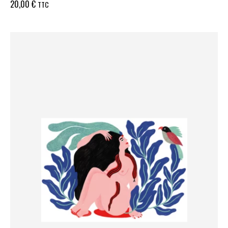
20,00
€
TTC