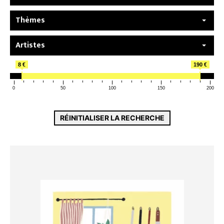
Thèmes
Artistes
8 €
190 €
0
50
100
150
200
RÉINITIALISER LA RECHERCHE