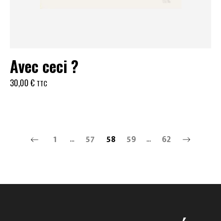
Avec ceci ?
30,00
€
TTC
1
57
58
59
62
...
...