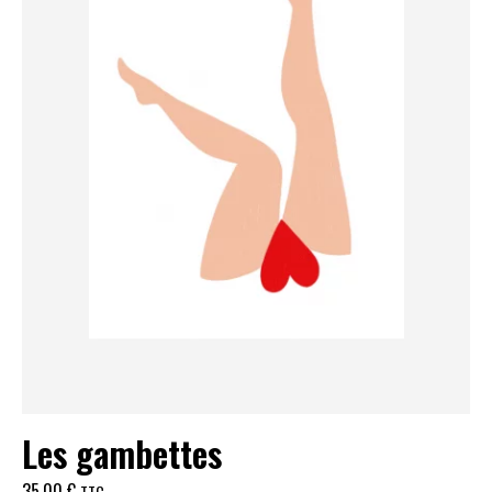
Les gambettes
35,00
€
TTC