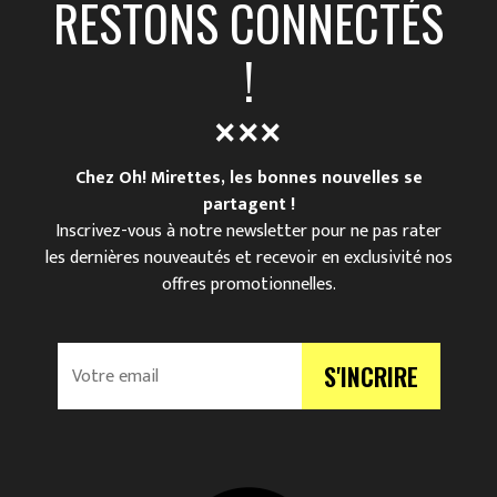
RESTONS CONNECTÉS
!
Chez Oh! Mirettes, les bonnes nouvelles se
partagent !
Inscrivez-vous à notre newsletter pour ne pas rater
les dernières nouveautés et recevoir en exclusivité nos
offres promotionnelles.
V
S'INCRIRE
o
t
r
e
e
m