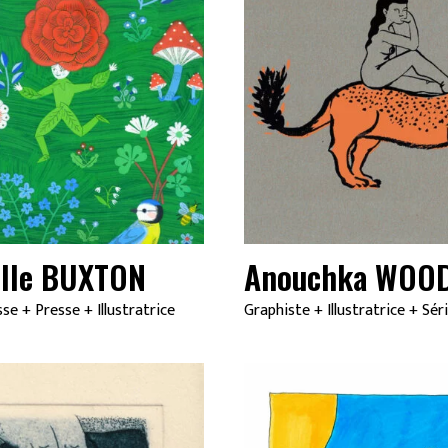
lle BUXTON
Anouchka WOO
sse
+
Presse
+
Illustratrice
Graphiste
+
Illustratrice
+
Sér