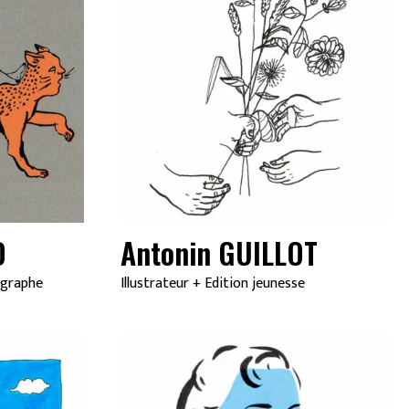
D
Antonin GUILLOT
igraphe
Illustrateur
+
Edition jeunesse