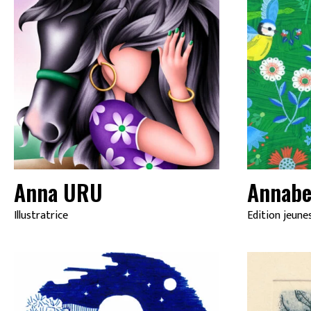
Anna URU
Annabe
Illustratrice
Edition jeune