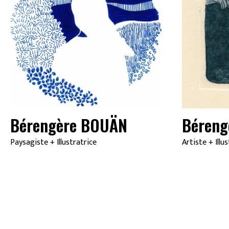
Bérengère BOUÄN
Béreng
Paysagiste
+
Illustratrice
Artiste
+
Illu