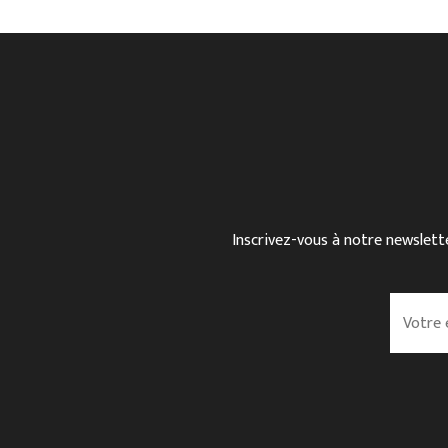
Inscrivez-vous à notre newslette
V
o
t
r
e
e
m
a