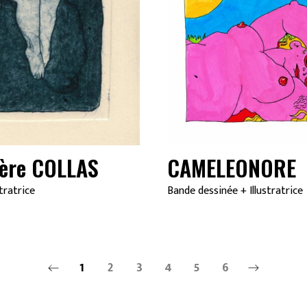
ère COLLAS
CAMELEONORE
stratrice
Bande dessinée
+
Illustratrice
1
2
3
4
5
6