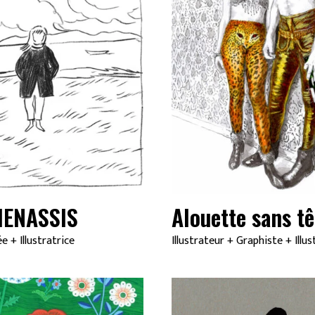
BIENASSIS
Alouette sans tê
ée
+
Illustratrice
Illustrateur
+
Graphiste
+
Illu