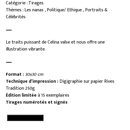
Catégorie : Tirages
Thèmes : Les nanas , Politique/ Ethique , Portraits &
Célébrités
—
Le traits puissant de Celina valse et nous offre une
illustration vibrante.
—
Format :
30
x30 cm
Technique d’impression :
Digigraphie sur papier Rives
Tradition 250g
Édition limitée
à 15 exemplaires
Tirages numérotés et signés
quantité
Ajouter au panier
de