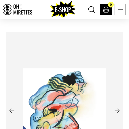
0
E-SHOP