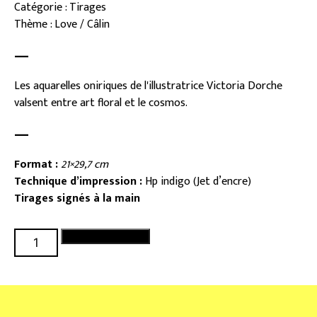
Catégorie : Tirages
Thème : Love / Câlin
—
Les aquarelles oniriques de l'illustratrice Victoria Dorche
valsent entre art floral et le cosmos.
—
Format :
21×29,7 cm
Technique d’impression :
Hp indigo (Jet d’encre)
Tirages
signés à la main
quantité
Ajouter au panier
de
Amour
princier