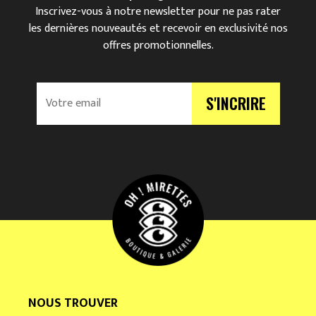
Inscrivez-vous à notre newsletter pour ne pas rater
les dernières nouveautés et recevoir en exclusivité nos
offres promotionnelles.
V
S'INCRIRE
o
t
r
e
e
m
a
i
l
*
NOUS TROUVER