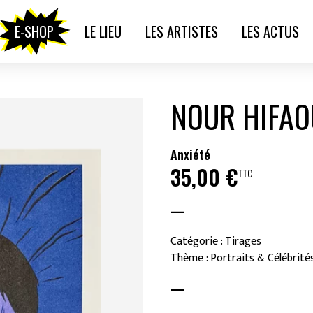
E-SHOP
LE LIEU
LES ARTISTES
LES ACTUS
NOUR HIFAO
Anxiété
35,00
€
TTC
—
Catégorie : Tirages
Thème : Portraits & Célébrité
—