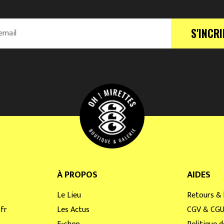
S'INCRI
À PROPOS
AIDES
Le Lieu
Retours & 
fr
Les Actus
CGV & CG