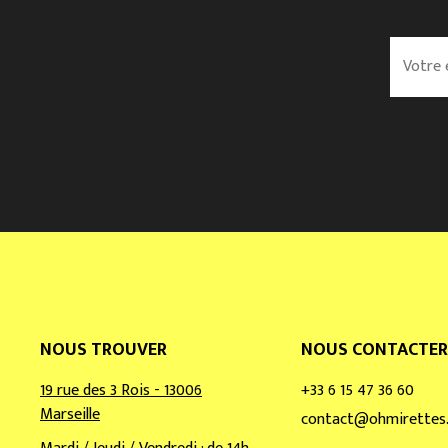
V
o
t
r
e
e
m
a
i
l
*
NOUS TROUVER
NOUS CONTACTER
19 rue des 3 Rois - 13006
+33 6 15 47 36 60
Marseille
contact@ohmirettes.