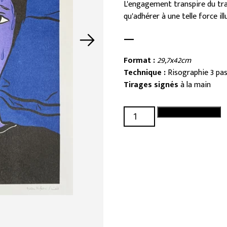
L'engagement transpire du tra
qu'adhérer à une telle force ill
—
Format :
29,7x42cm
Technique :
Risographie 3 pa
Tirages signés
à la main
quantité
Ajouter au panier
de
Anxiété