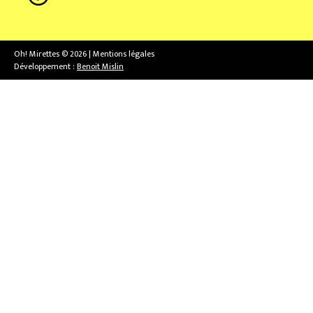
Oh! Mirettes © 2026 | Mentions légales
Développement :
Benoit Mislin