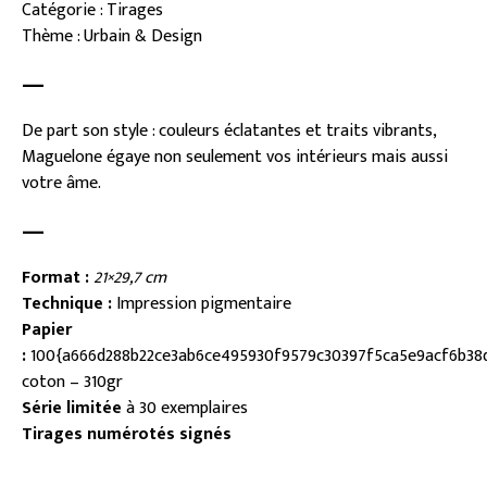
Catégorie : Tirages
Thème : Urbain & Design
—
De part son style : couleurs éclatantes et traits vibrants,
Maguelone égaye non seulement vos intérieurs mais aussi
votre âme.
—
Format :
21×29,7 cm
Technique :
Impression pigmentaire
Papier
:
100{a666d288b22ce3ab6ce495930f9579c30397f5ca5e9acf6b38d
coton – 310gr
Série limitée
à 30 exemplaires
Tirages numérotés signés