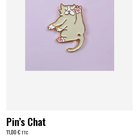
Pin’s Chat
11,00
€
TTC