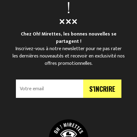
!
Chez Oh! Mirettes, les bonnes nouvelles se
partagent !
Inscrivez-vous à notre newsletter pour ne pas rater
les dernières nouveautés et recevoir en exclusivité nos
offres promotionnelles.
V
S'INCRIRE
o
t
r
e
e
m
a
i