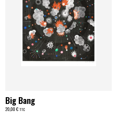
Big Bang
20,00
€
TTC