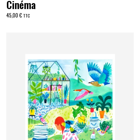
Cinéma
45,00
€
TTC