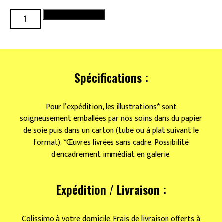
quantité
Ajouter au panier
de
Au
café
Spécifications :
Pour l’expédition, les illustrations* sont
soigneusement emballées par nos soins dans du papier
de soie puis dans un carton (tube ou à plat suivant le
format). *Œuvres livrées sans cadre. Possibilité
d'encadrement immédiat en galerie.
Expédition / Livraison :
Colissimo à votre domicile. Frais de livraison offerts à