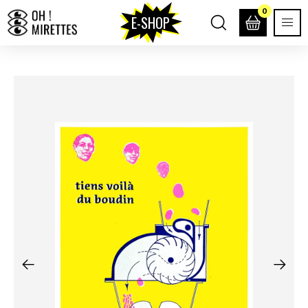
0
E-SHOP