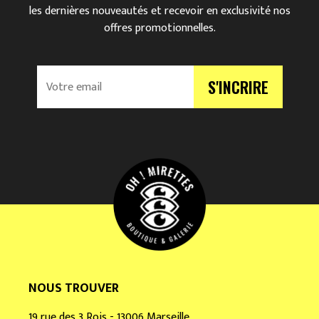
les dernières nouveautés et recevoir en exclusivité nos
offres promotionnelles.
V
S'INCRIRE
o
t
r
e
e
m
a
i
l
*
NOUS TROUVER
19 rue des 3 Rois - 13006 Marseille