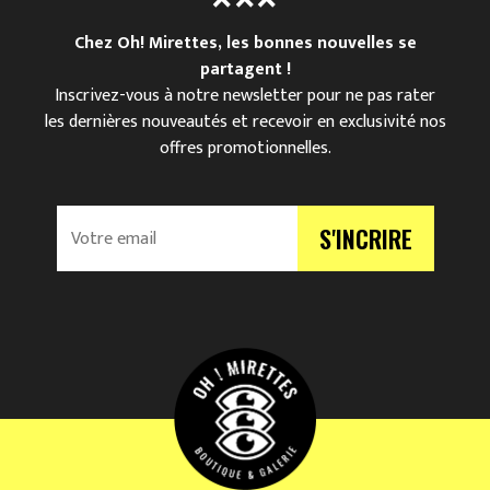
Chez Oh! Mirettes, les bonnes nouvelles se
partagent !
Inscrivez-vous à notre newsletter pour ne pas rater
les dernières nouveautés et recevoir en exclusivité nos
offres promotionnelles.
V
S'INCRIRE
o
t
r
e
e
m
a
i
l
*