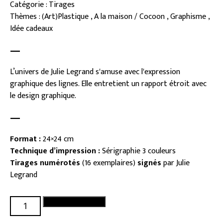
Catégorie : Tirages
Thèmes : (Art)Plastique , A la maison / Cocoon , Graphisme ,
Idée cadeaux
—
L’univers de Julie Legrand s'amuse avec l'expression
graphique des lignes. Elle entretient un rapport étroit avec
le design graphique.
—
Format :
24×24 cm
Technique d’impression :
Sérigraphie 3 couleurs
Tirages numérotés
(16 exemplaires)
signés
par Julie
Legrand
quantité
Ajouter au panier
de