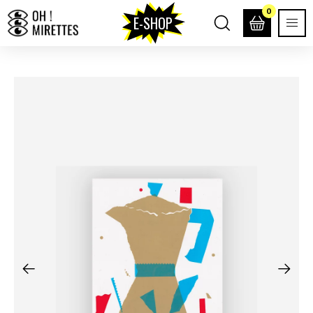
0
E-SHOP