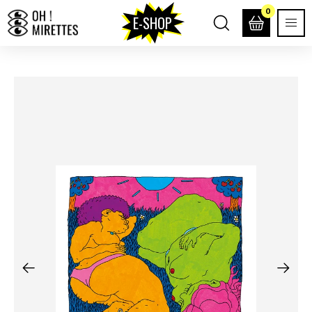
0
E-SHOP