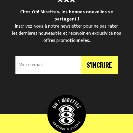
Chez Oh! Mirettes, les bonnes nouvelles se
partagent !
Inscrivez-vous à notre newsletter pour ne pas rater
les dernières nouveautés et recevoir en exclusivité nos
offres promotionnelles.
V
S'INCRIRE
o
t
r
e
e
m
a
i
l
*