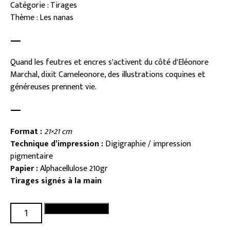
Catégorie : Tirages
Thème : Les nanas
—
Quand les feutres et encres s'activent du côté d'Eléonore
Marchal, dixit Cameleonore, des illustrations coquines et
généreuses prennent vie.
—
Format :
21×21 cm
Technique d’impression :
Digigraphie / impression
pigmentaire
Papier :
Alphacellulose 210gr
Tirages signés à la main
quantité
Ajouter au panier
de