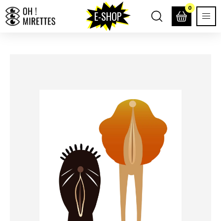
0
E-SHOP