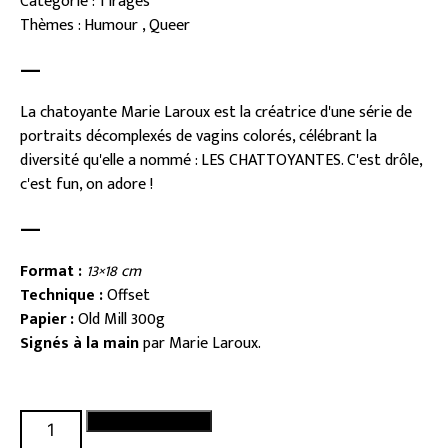
Catégorie : Tirages
Thèmes : Humour , Queer
—
La chatoyante Marie Laroux est la créatrice d'une série de
portraits décomplexés de vagins colorés, célébrant la
diversité qu'elle a nommé : LES CHATTOYANTES. C'est drôle,
c'est fun, on adore !
—
Format :
13×18 cm
Technique :
Offset
Papier :
Old Mill 300g
Signés à la main
par Marie Laroux.
quantité
Ajouter au panier
de