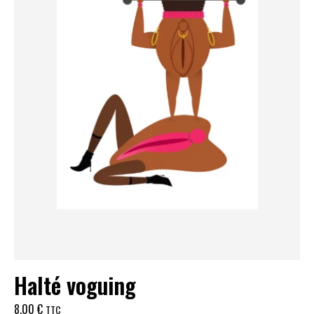
Halté voguing
8,00
€
TTC