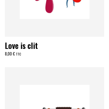
Love is clit
8,00
€
TTC