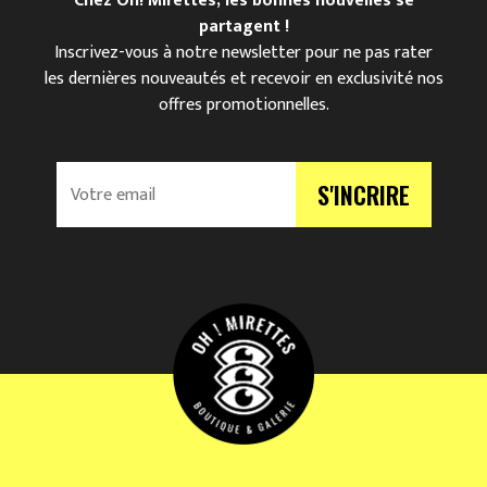
Chez Oh! Mirettes, les bonnes nouvelles se
partagent !
Inscrivez-vous à notre newsletter pour ne pas rater
les dernières nouveautés et recevoir en exclusivité nos
offres promotionnelles.
V
S'INCRIRE
o
t
r
e
e
m
a
i
l
*