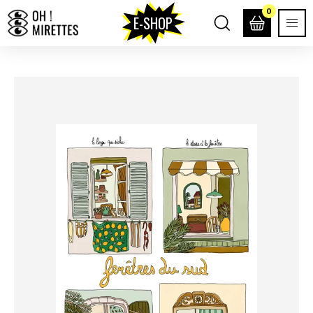
0
E-SHOP