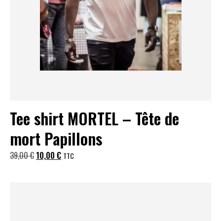
Tee shirt MORTEL – Tête de
mort Papillons
Le
Le
39,00
€
10,00
€
TTC
prix
prix
initial
actuel
était :
est :
39,00 €.
10,00 €.