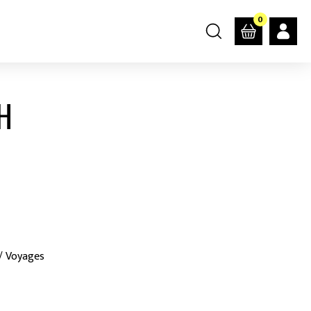
0
H
 / Voyages