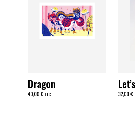
Dragon
Let’
40,00
€
32,00
€
TTC