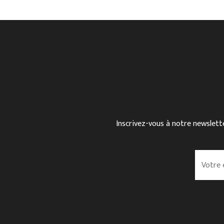
Inscrivez-vous à notre newslette
V
o
t
r
e
e
m