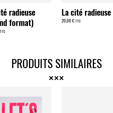
ité radieuse
La cité radieuse
nd format)
20,00
€
TTC
TTC
PRODUITS SIMILAIRES