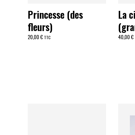
Princesse (des
La c
fleurs)
(gra
20,00
€
40,00
€
TTC