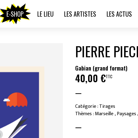
E-SHOP
LE LIEU
LES ARTISTES
LES ACTUS
PIERRE PIEC
Gabian (grand format)
40,00
€
TTC
—
Catégorie : Tirages
Thèmes : Marseille , Paysages
—