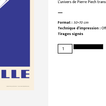
L’univers de Pierre Piech tra
—
Format :
50×70 cm
Technique d’impression :
Of
Tirages signés
quantité
Ajouter au panier
de
Gabian
(grand
format)