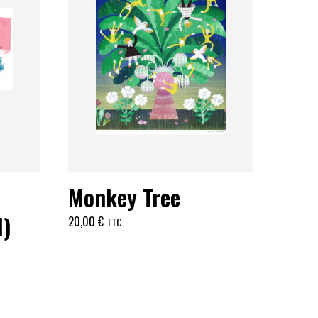
Monkey Tree
l)
20,00
€
TTC