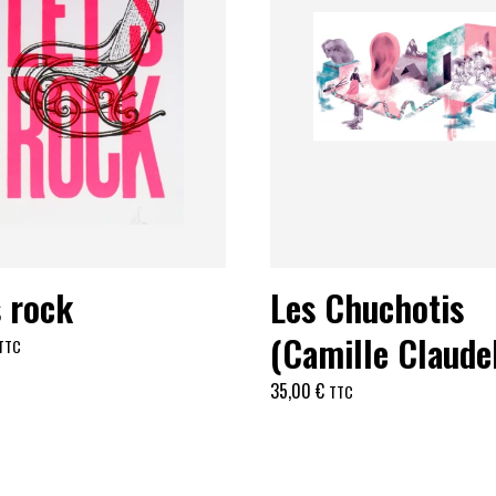
s rock
Les Chuchotis
(Camille Claude
TTC
35,00
€
TTC