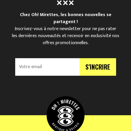
Chez Oh! Mirettes, les bonnes nouvelles se
partagent !
Inscrivez-vous à notre newsletter pour ne pas rater
les dernières nouveautés et recevoir en exclusivité nos
offres promotionnelles.
V
S'INCRIRE
o
t
r
e
e
m
a
i
l
*