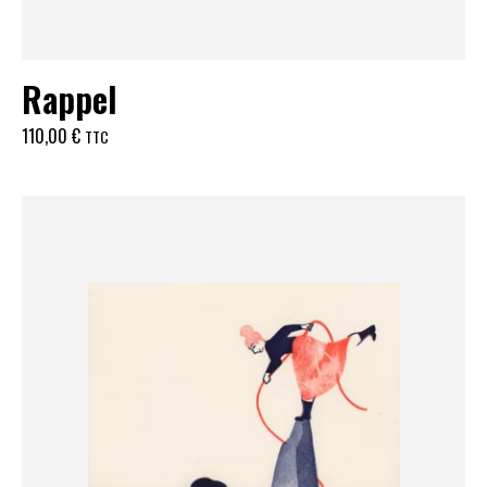
Rappel
110,00
€
TTC