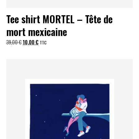
Tee shirt MORTEL – Tête de
mort mexicaine
Le
Le
39,00
€
10,00
€
TTC
prix
prix
initial
actuel
était :
est :
39,00 €.
10,00 €.