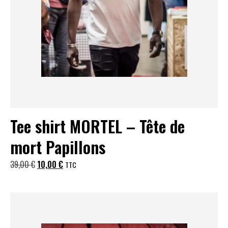
Tee shirt MORTEL – Tête de
mort Papillons
Le
Le
39,00
€
10,00
€
TTC
prix
prix
initial
actuel
était :
est :
39,00 €.
10,00 €.