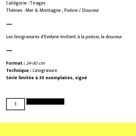
Catégorie : Tirages
Thèmes : Mer & Montagne , Poésie / Douceur
—
Les linogravures d'Evelyne invitent à la poésie, la douceur.
—
Format :
24×30 cm
Technique :
Linogravure
Série limitée à 30 exemplaires, signé
quantité
Ajouter au panier
de
La
belle
étoile