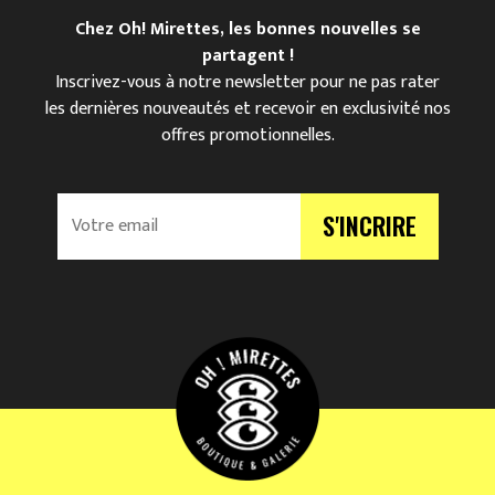
Chez Oh! Mirettes, les bonnes nouvelles se
partagent !
Inscrivez-vous à notre newsletter pour ne pas rater
les dernières nouveautés et recevoir en exclusivité nos
offres promotionnelles.
V
S'INCRIRE
o
t
r
e
e
m
a
i
l
*