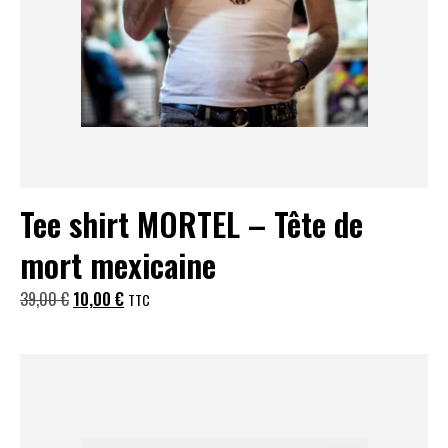
Tee shirt MORTEL – Tête de
mort mexicaine
Le
Le
39,00
€
10,00
€
TTC
prix
prix
initial
actuel
était :
est :
39,00 €.
10,00 €.