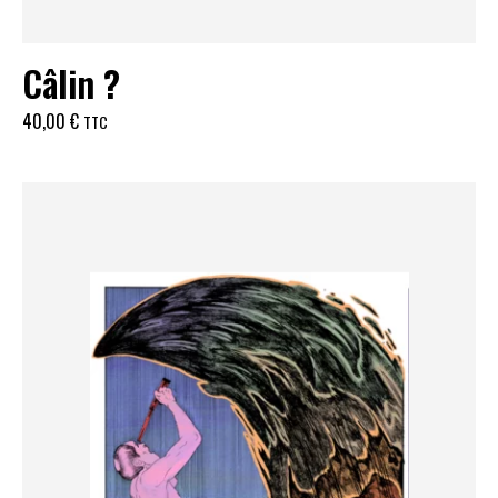
Câlin ?
40,00
€
TTC