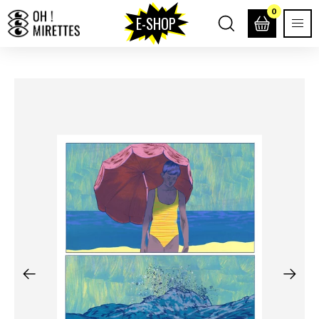
0
E-SHOP