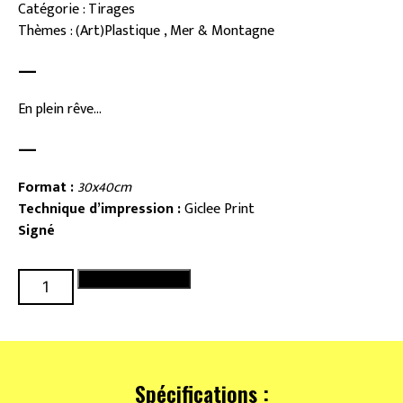
Catégorie : Tirages
Thèmes : (Art)Plastique , Mer & Montagne
—
En plein rêve...
—
Format :
30x40cm
Technique d’impression :
Giclee Print
Signé
quantité
Ajouter au panier
de
La
vague
Spécifications :