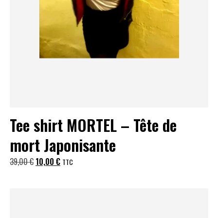
Tee shirt MORTEL – Tête de
mort Japonisante
Le
Le
39,00
€
10,00
€
TTC
prix
prix
initial
actuel
était :
est :
39,00 €.
10,00 €.