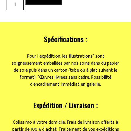
quantité
Ajouter au panier
de
Madeleines
de
chef.fes
Spécifications :
Pour l’expédition, les illustrations* sont
soigneusement emballées par nos soins dans du papier
de soie puis dans un carton (tube ou à plat suivant le
format). *Œuvres livrées sans cadre. Possibilité
d'encadrement immédiat en galerie.
Expédition / Livraison :
Colissimo à votre domicile. Frais de livraison offerts à
partir de 100 € d’achat. Traitement de vos expéditions