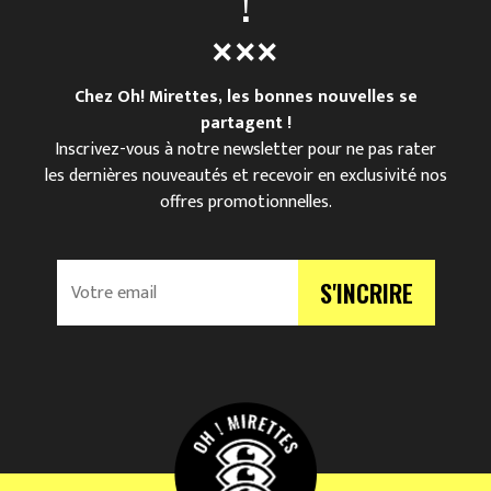
!
Chez Oh! Mirettes, les bonnes nouvelles se
partagent !
Inscrivez-vous à notre newsletter pour ne pas rater
les dernières nouveautés et recevoir en exclusivité nos
offres promotionnelles.
V
S'INCRIRE
o
t
r
e
e
m
a
i
l
*