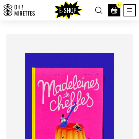
0
E-SHOP