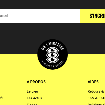
S'INCRI
À PROPOS
AIDES
Le Lieu
Retours & 
fr
Les Actus
CGV & CG