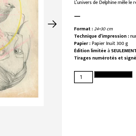
L’univers de Delphine mêle le rée
—
Format :
24×30 cm
Technique d’impression :
nu
Papier :
Papier Inuit 300 g
Édition limitée
à
SEULEMEN
Tirages numérotés et sign
quantité
Ajouter au panier
de
Mute