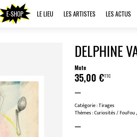
E-SHOP
LE LIEU
LES ARTISTES
LES ACTUS
DELPHINE V
Mute
35,00
€
TTC
—
Catégorie : Tirages
Thèmes : Curiosités / FouFou 
—