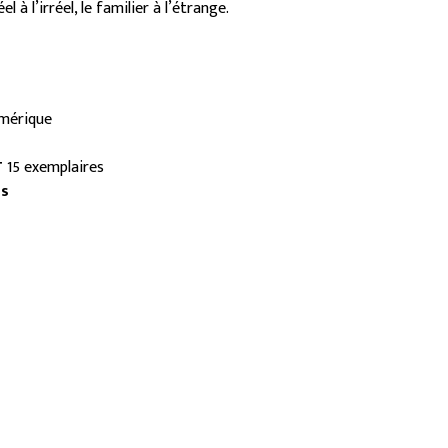
l à l’irréel, le familier à l’étrange.
mérique
T
15 exemplaires
és