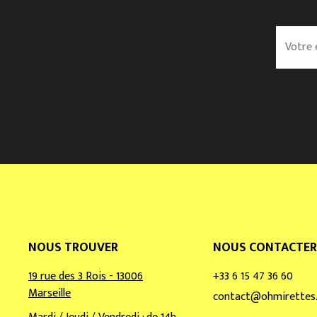
V
o
t
r
e
e
m
a
i
l
*
NOUS TROUVER
NOUS CONTACTER
19 rue des 3 Rois - 13006
+33 6 15 47 36 60
Marseille
contact@ohmirettes.