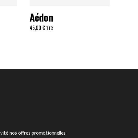
Aédon
45,00
€
TTC
ivité nos offres promotionnelles.