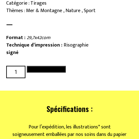
Catégorie : Tirages
Thèmes : Mer & Montagne , Nature , Sport
—
Format :
29,7x42com
Technique d’impression :
Risographie
signé
quantité
Ajouter au panier
de
Mystère
abyssal
Spécifications :
Pour l’expédition, les illustrations* sont
soigneusement emballées par nos soins dans du papier