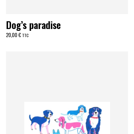
Dog’s paradise
20,00
€
TTC