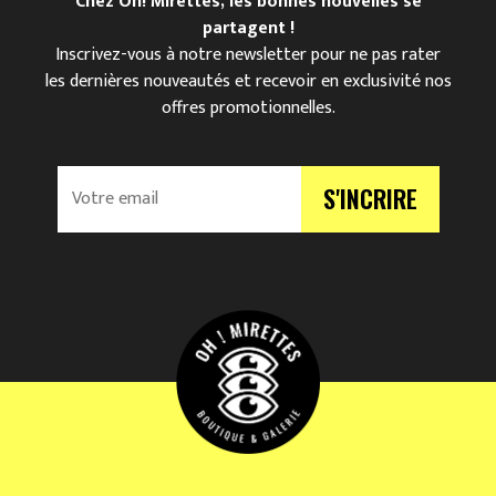
Chez Oh! Mirettes, les bonnes nouvelles se
partagent !
Inscrivez-vous à notre newsletter pour ne pas rater
les dernières nouveautés et recevoir en exclusivité nos
offres promotionnelles.
V
S'INCRIRE
o
t
r
e
e
m
a
i
l
*