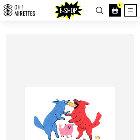
0
E-SHOP