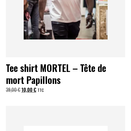
Tee shirt MORTEL – Tête de
mort Papillons
Le
Le
39,00
€
10,00
€
TTC
prix
prix
initial
actuel
était :
est :
39,00 €.
10,00 €.