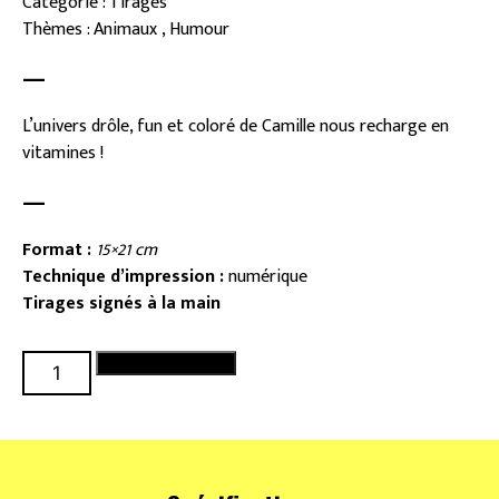
Catégorie : Tirages
Thèmes : Animaux , Humour
—
L’univers drôle, fun et coloré de Camille nous recharge en
vitamines !
—
Format :
15×21 cm
Technique d’impression :
numérique
Tirages signés à la main
quantité
Ajouter au panier
de
Pain
dans
ta
gueule