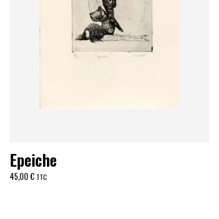
Epeiche
45,00
€
TTC