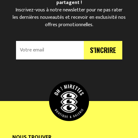
partagent !
Inscrivez-vous à notre newsletter pour ne pas rater
les dernières nouveautés et recevoir en exclusivité nos
offres promotionnelles.
V
S'INCRIRE
o
t
r
e
e
m
a
i
l
*
NOUS TROUVER