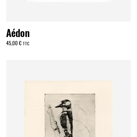
Aédon
45,00
€
TTC