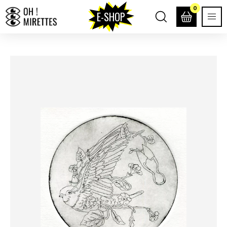
0
E-SHOP