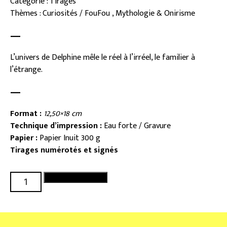
Catégorie : Tirages
Thèmes : Curiosités / FouFou , Mythologie & Onirisme
—
L’univers de Delphine mêle le réel à l’irréel, le familier à
l’étrange.
—
Format :
12,50×18 cm
Technique d’impression :
Eau forte / Gravure
Papier :
Papier Inuit 300 g
Tirages numérotés et signés
quantité
Ajouter au panier
de
Swift
dreaming
#2