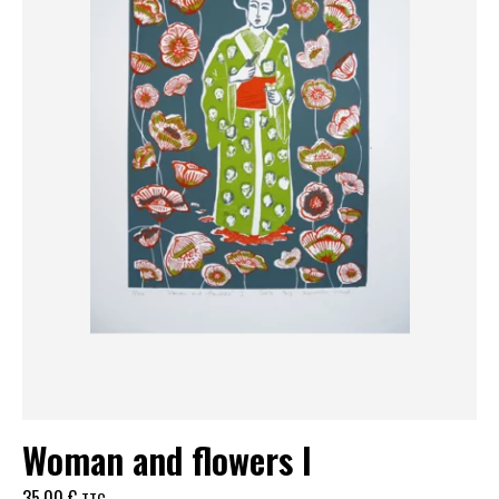
Woman and flowers I
35,00
€
TTC