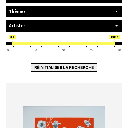
Thèmes
Artistes
8 €
190 €
0
50
100
150
200
RÉINITIALISER LA RECHERCHE