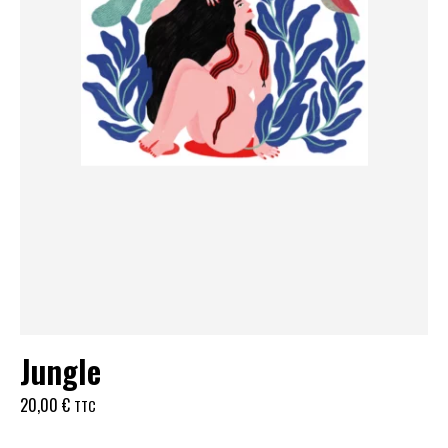
Jungle
20,00
€
TTC