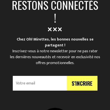
RESTONS CONNECTÉS
!
Chez Oh! Mirettes, les bonnes nouvelles se
partagent !
Inscrivez-vous à notre newsletter pour ne pas rater
les dernières nouveautés et recevoir en exclusivité nos
offres promotionnelles.
V
S'INCRIRE
o
t
r
e
e
m