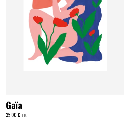
Gaïa
35,00
€
TTC