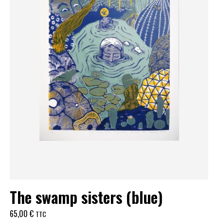
The swamp sisters (blue)
65,00
€
TTC