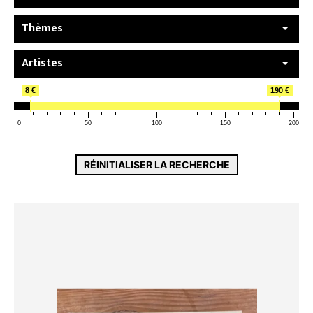
Thèmes
Artistes
8 €
190 €
0
50
100
150
200
RÉINITIALISER LA RECHERCHE