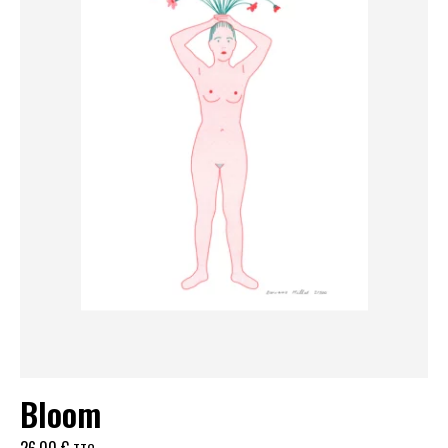
Bloom
26,00
€