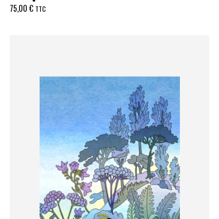
75,00
€
TTC