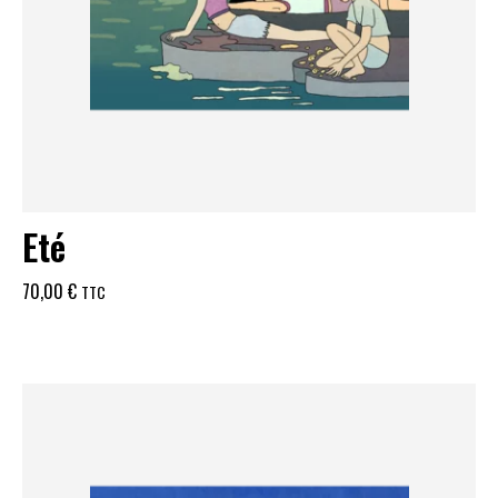
Eté
70,00
€
TTC