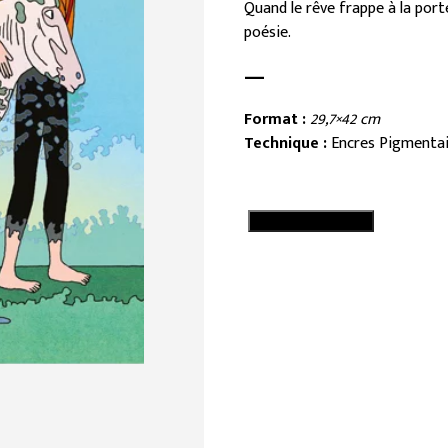
Quand le rêve frappe à la port
poésie.
—
Format :
29,7×42 cm
Technique :
Encres Pigmenta
quantité
Ajouter au panier
de
Tiens
bon
!