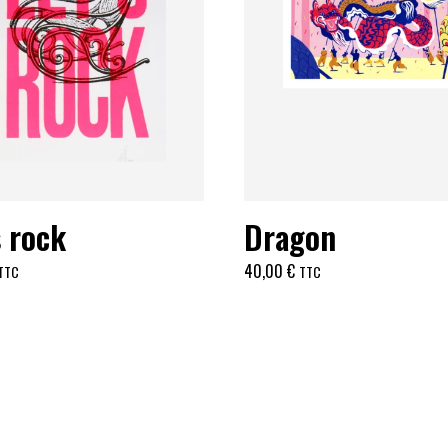
s rock
Dragon
40,00
€
TTC
TTC