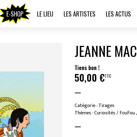
E-SHOP
LE LIEU
LES ARTISTES
LES ACTUS
JEANNE MAC
Tiens bon !
50,00
€
TTC
—
Catégorie : Tirages
Thèmes : Curiosités / FouFou ,
—