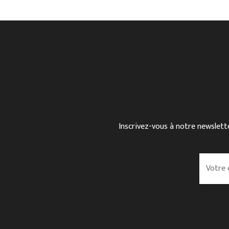
Inscrivez-vous à notre newslette
V
o
t
r
e
e
m