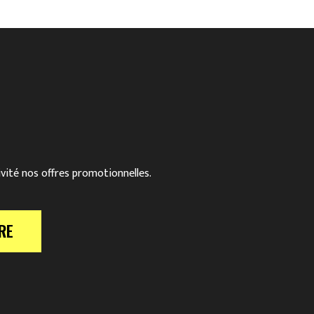
39,00 €.
10,00 €.
ivité nos offres promotionnelles.
RE