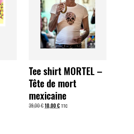
Tee shirt MORTEL –
Tête de mort
mexicaine
Le
Le
39,00
€
10,00
€
TTC
prix
prix
initial
actuel
était :
est :