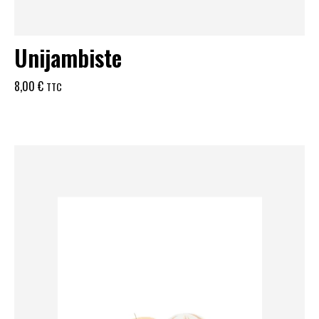
Unijambiste
8,00
€
TTC