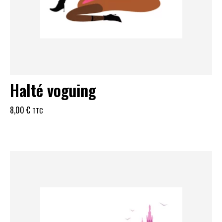
Halté voguing
8,00
€
TTC