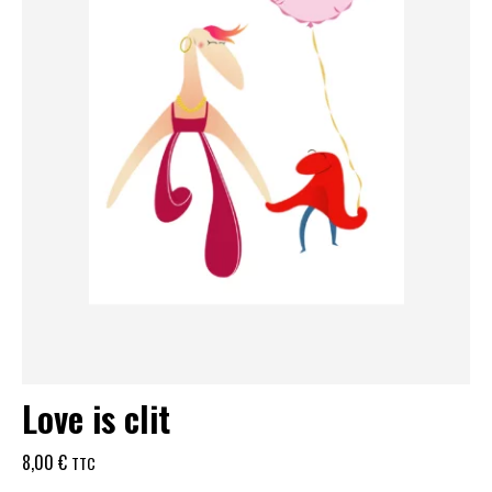
Love is clit
8,00
€
TTC