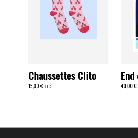
Chaussettes Clito
End
15,00
€
40,00
€
TTC