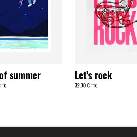
 of summer
Let’s rock
32,00
€
TTC
TTC