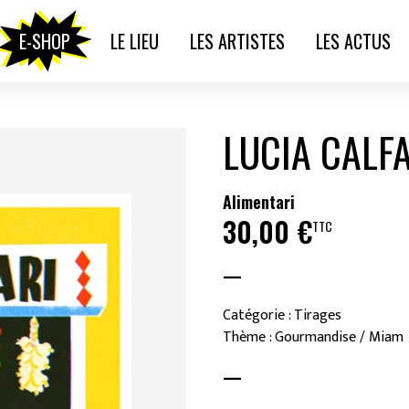
E-SHOP
LE LIEU
LES ARTISTES
LES ACTUS
LUCIA CALF
Alimentari
30,00
€
TTC
—
Catégorie : Tirages
Thème : Gourmandise / Miam
—