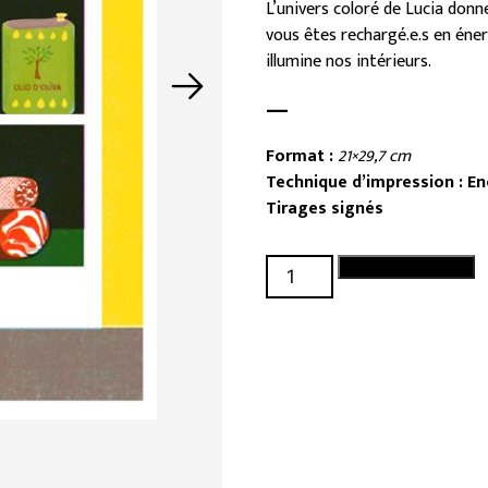
L’univers coloré de Lucia donn
vous êtes rechargé.e.s en énerg
illumine nos intérieurs.
—
Format :
21×29,7 cm
Technique d’impression : E
Tirages signés
quantité
Ajouter au panier
de
Alimentari