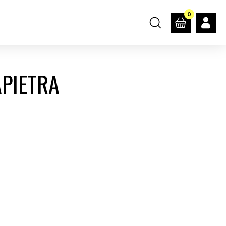
0
APIETRA