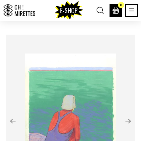
0
E-SHOP