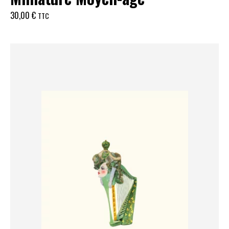
30,00
€
TTC