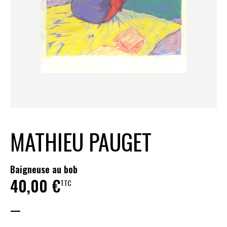
MATHIEU PAUGET
Baigneuse au bob
40,00
€
TTC
—