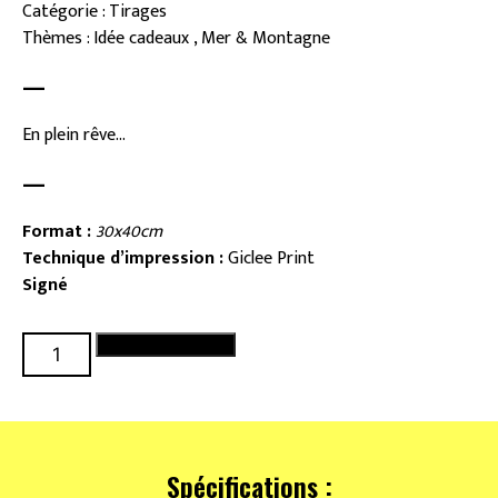
Catégorie : Tirages
Thèmes : Idée cadeaux , Mer & Montagne
—
En plein rêve...
—
Format :
30x40cm
Technique d’impression :
Giclee Print
Signé
quantité
Ajouter au panier
de
Baigneuse
au
bob
Spécifications :