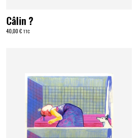
Câlin ?
40,00
€
TTC