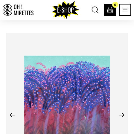
0
E-SHOP