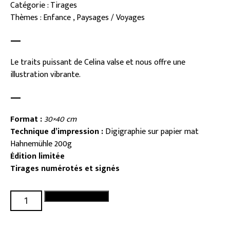
Catégorie : Tirages
Thèmes : Enfance , Paysages / Voyages
—
Le traits puissant de Celina valse et nous offre une
illustration vibrante.
—
Format :
30×40 cm
Technique d’impression :
Digigraphie sur papier mat
Hahnemühle 200g
Édition limitée
Tirages numérotés et signés
quantité
Ajouter au panier
de
Balade