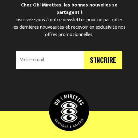
Chez Oh! Mirettes, les bonnes nouvelles se
partagent !
Inscrivez-vous à notre newsletter pour ne pas rater
les dernières nouveautés et recevoir en exclusivité nos
offres promotionnelles.
V
S'INCRIRE
o
t
r
e
e
m
a
i
l
*