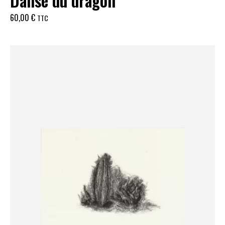
Danse du dragon
60,00
€
TTC