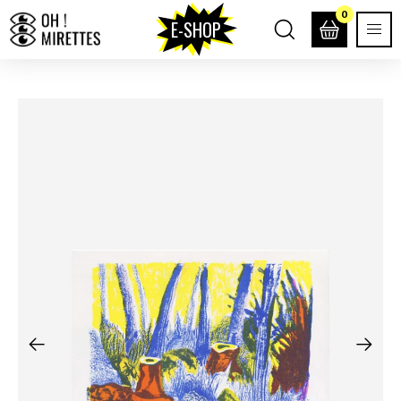
0
E-SHOP