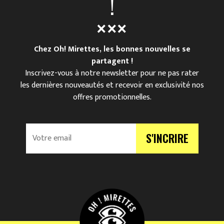
!
Chez Oh! Mirettes, les bonnes nouvelles se
partagent !
Inscrivez-vous à notre newsletter pour ne pas rater
les dernières nouveautés et recevoir en exclusivité nos
offres promotionnelles.
V
S'INCRIRE
o
t
r
e
e
m
a
i
l