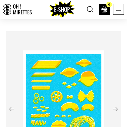
0
E-SHOP