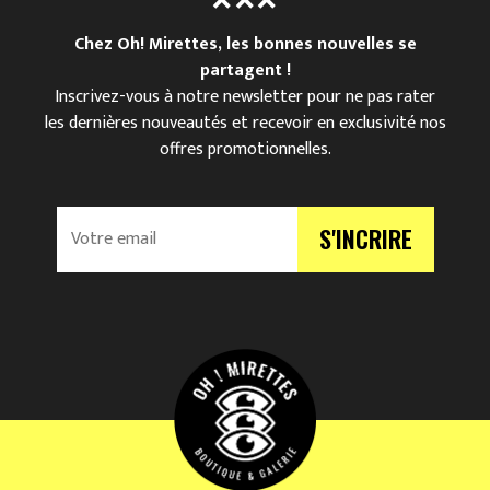
Chez Oh! Mirettes, les bonnes nouvelles se
partagent !
Inscrivez-vous à notre newsletter pour ne pas rater
les dernières nouveautés et recevoir en exclusivité nos
offres promotionnelles.
V
S'INCRIRE
o
t
r
e
e
m
a
i
l
*