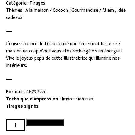
Catégorie : Tirages
Thèmes : A la maison / Cocoon , Gourmandise / Miam , Idée
cadeaux
—
L’univers coloré de Lucia donne non seulement le sourire
mais en un coup d’oeil vous êtes rechargé.e.s en énergie !
Vive le joyeux pep’s de cette illustratrice qui illumine nos
intérieurs.
—
Format :
21×29,7 cm
Technique d’impression :
Impression riso
Tirages signés
quantité
Ajouter au panier
de