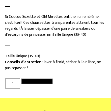
—
Si Coucou Suzette et Oh! Mirettes ont bien un emblème,
c'est l'œil ! Ces chaussettes transparentes attirent tous les
regards ! À laisser dépasser d’une paire de sneakers ou
d'escarpins de princesse.rnrnTaille Unique (35-40)
—
Taille
Unique (35-40)
Conseils d’entretien
: laver à froid, sécher à l’air libre, ne
pas repasser !
quantité
Ajouter au panier
de
Chaussettes
transparentes
Yeux