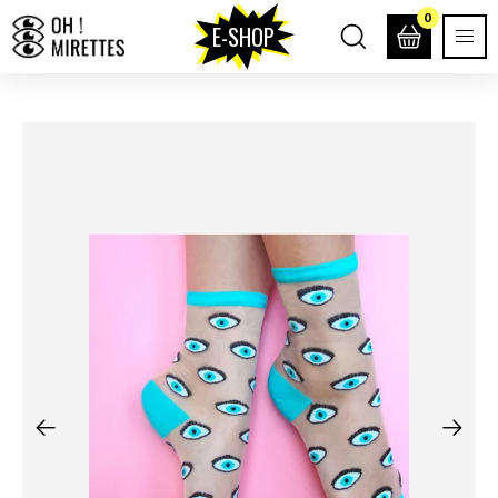
0
E-SHOP