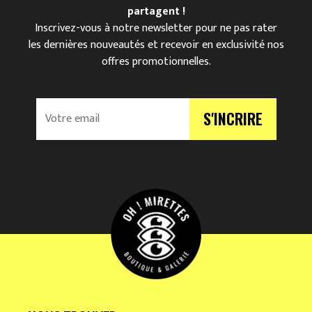
partagent !
Inscrivez-vous à notre newsletter pour ne pas rater
les dernières nouveautés et recevoir en exclusivité nos
offres promotionnelles.
V
S'INCRIRE
o
t
r
e
e
m
a
i
l
*