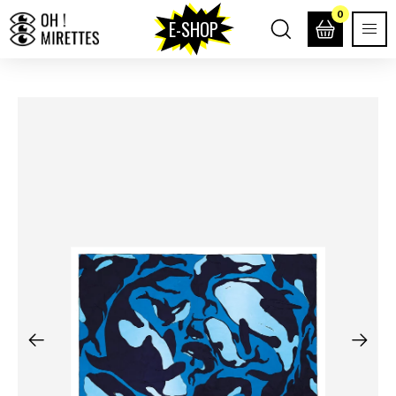
0
E-SHOP