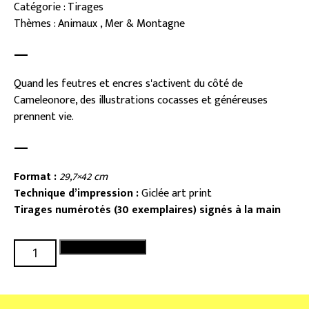
Catégorie : Tirages
Thèmes : Animaux , Mer & Montagne
—
Quand les feutres et encres s'activent du côté de
Cameleonore, des illustrations cocasses et généreuses
prennent vie.
—
Format :
29,7×42 cm
Technique d’impression :
Giclée art print
Tirages numérotés (30 exemplaires) signés à la main
quantité
Ajouter au panier
de
Danse
des