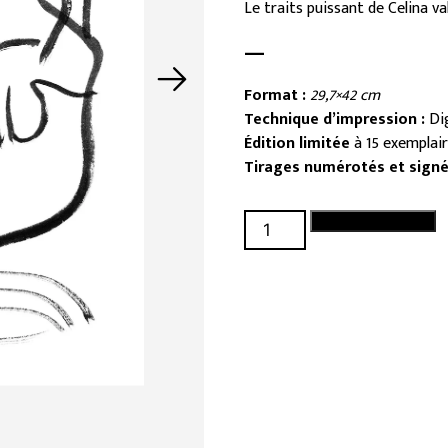
Le traits puissant de Celina va
—
Format :
29,7×42 cm
Technique d’impression :
Di
Édition limitée
à 15 exemplai
Tirages numérotés et sign
quantité
Ajouter au panier
de
Puissante