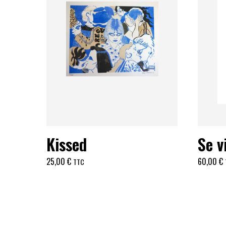
Kissed
Se v
25,00
€
60,00
€
TTC