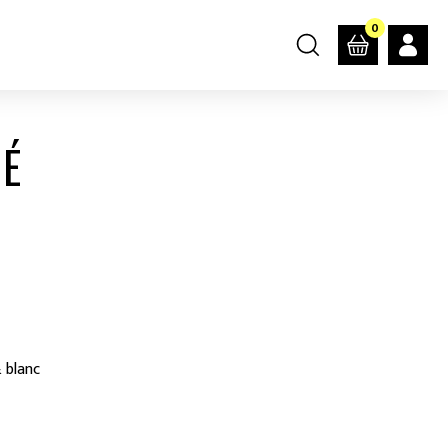
0
NÉ
 blanc