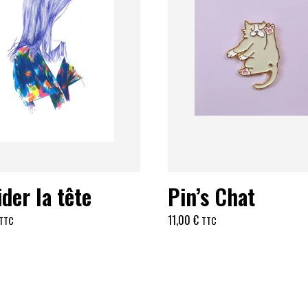
ider la tête
Pin’s Chat
11,00
€
TTC
TTC