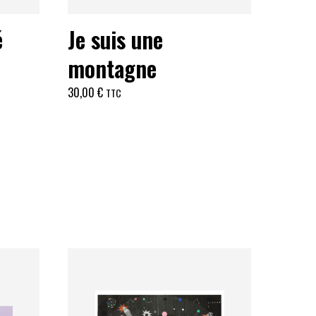
é
Je suis une
montagne
30,00
€
TTC