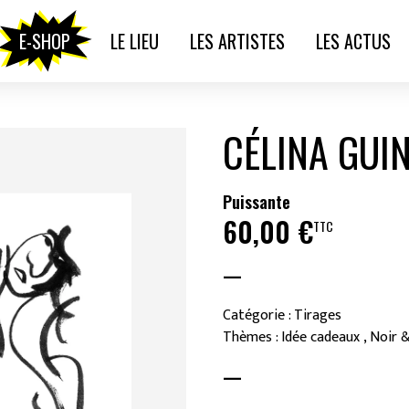
E-SHOP
LE LIEU
LES ARTISTES
LES ACTUS
CÉLINA GUI
Puissante
60,00
€
TTC
—
Catégorie : Tirages
Thèmes : Idée cadeaux , Noir &
—