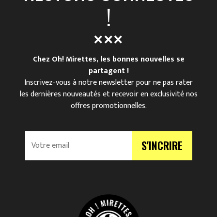
!
Chez Oh! Mirettes, les bonnes nouvelles se
partagent !
Inscrivez-vous à notre newsletter pour ne pas rater
les dernières nouveautés et recevoir en exclusivité nos
offres promotionnelles.
V
S'INCRIRE
o
t
r
e
e
m
a
i