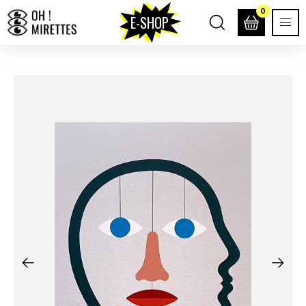
0
E-SHOP