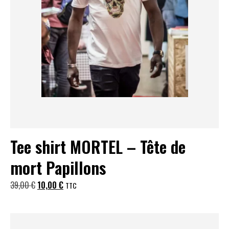
Tee shirt MORTEL – Tête de
mort Papillons
Le
Le
39,00
€
10,00
€
TTC
prix
prix
initial
actuel
était :
est :