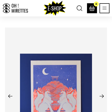
0
E-SHOP