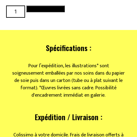
quantité
Ajouter au panier
de
Fushimi
Inari
Spécifications :
Pour l’expédition, les illustrations* sont
soigneusement emballées par nos soins dans du papier
de soie puis dans un carton (tube ou à plat suivant le
format). *Œuvres livrées sans cadre. Possibilité
d'encadrement immédiat en galerie.
Expédition / Livraison :
Colissimo à votre domicile. Frais de livraison offerts à