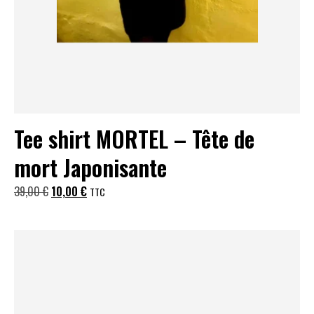
Tee shirt MORTEL – Tête de
mort Japonisante
Le
Le
39,00
€
10,00
€
TTC
prix
prix
initial
actuel
était :
est :
39,00 €.
10,00 €.