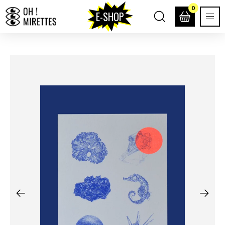
0
E-SHOP