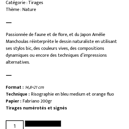
Catégorie : Tirages
Thème : Nature
—
Passionnée de faune et de flore, et du Japon Amélie
Manchoulas réinterprète le dessin naturaliste en utilisant
ses stylos bic, des couleurs vives, des compositions
dynamiques ou encore des techniques d’impressions
alternatives.
—
Format :
14,8×2
1 cm
Technique :
Risographie en bleu medium et orange fluo
Papier :
Fabriano 200gr
Tirages numérotés et signés
quantité
Ajouter au panier