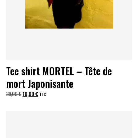
Tee shirt MORTEL – Tête de
mort Japonisante
Le
Le
39,00
€
10,00
€
TTC
prix
prix
initial
actuel
était :
est :
39,00 €.
10,00 €.