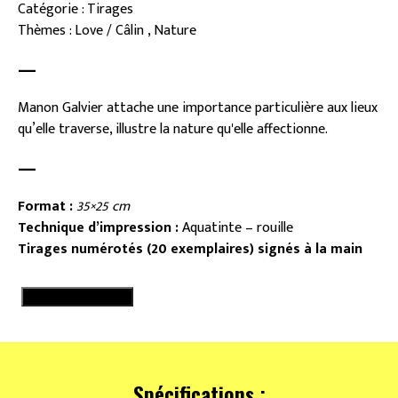
Catégorie : Tirages
Thèmes : Love / Câlin , Nature
—
Manon Galvier attache une importance particulière aux lieux
qu’elle traverse, illustre la nature qu'elle affectionne.
—
Format :
35×25 cm
Technique d’impression :
Aquatinte – rouille
Tirages numérotés (20 exemplaires) signés à la main
quantité
Ajouter au panier
de
L'odeur
des
bouleaux
Spécifications :