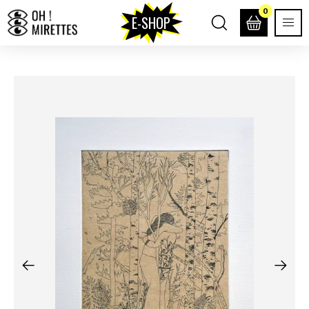
0
E-SHOP