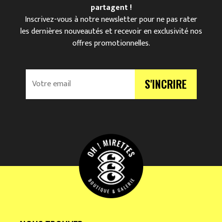
partagent !
Inscrivez-vous à notre newsletter pour ne pas rater
les dernières nouveautés et recevoir en exclusivité nos
offres promotionnelles.
V
S'INCRIRE
o
t
r
e
e
m
a
i
l
*