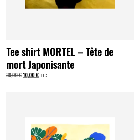
Tee shirt MORTEL – Tête de
mort Japonisante
Le
Le
39,00
€
10,00
€
TTC
prix
prix
initial
actuel
était :
est :
39,00 €.
10,00 €.