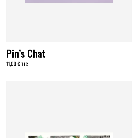
Pin’s Chat
11,00
€
TTC