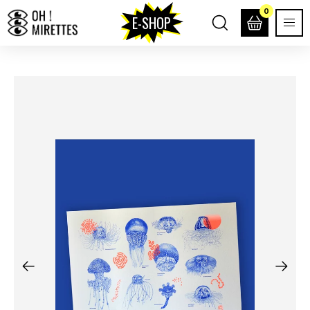
0
E-SHOP