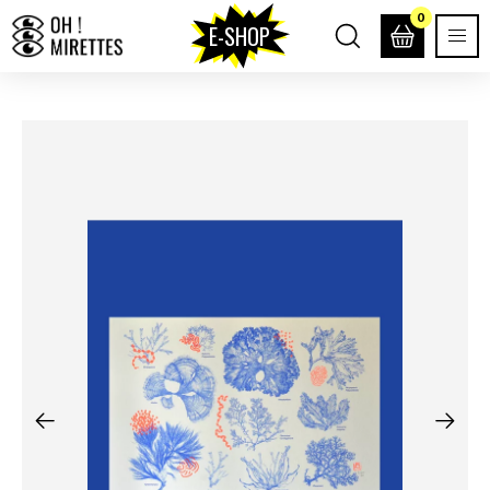
0
E-SHOP