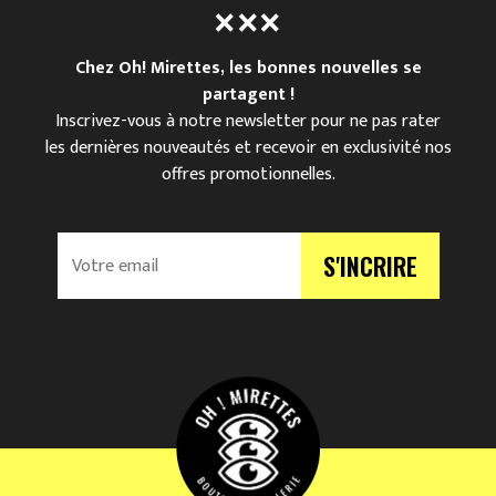
Chez Oh! Mirettes, les bonnes nouvelles se
partagent !
Inscrivez-vous à notre newsletter pour ne pas rater
les dernières nouveautés et recevoir en exclusivité nos
offres promotionnelles.
V
S'INCRIRE
o
t
r
e
e
m
a
i
l
*