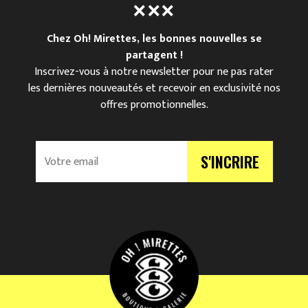
Chez Oh! Mirettes, les bonnes nouvelles se
partagent !
Inscrivez-vous à notre newsletter pour ne pas rater
les dernières nouveautés et recevoir en exclusivité nos
offres promotionnelles.
V
S'INCRIRE
o
t
r
e
e
m
a
i
l
*