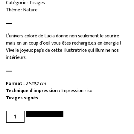
Catégorie : Tirages
Thème : Nature
—
L’univers coloré de Lucia donne non seulement le sourire
mais en un coup d’oeil vous êtes rechargé.e.s en énergie !
Vive le joyeux pep’s de cette illustratrice qui illumine nos
intérieurs.
—
Format :
21×29,7 cm
Technique d’impression :
Impression riso
Tirages signés
quantité
Ajouter au panier
de
Planche