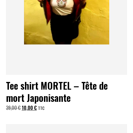
Tee shirt MORTEL – Tête de
mort Japonisante
Le
Le
39,00
€
10,00
€
TTC
prix
prix
initial
actuel
était :
est :