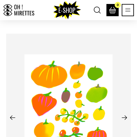
0
E-SHOP