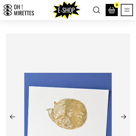
0
E-SHOP