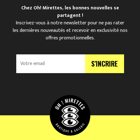
Chez Oh! Mirettes, les bonnes nouvelles se
partagent !
Inscrivez-vous à notre newsletter pour ne pas rater
les dernières nouveautés et recevoir en exclusivité nos
offres promotionnelles.
V
S'INCRIRE
o
t
r
e
e
m
a
i
l
*