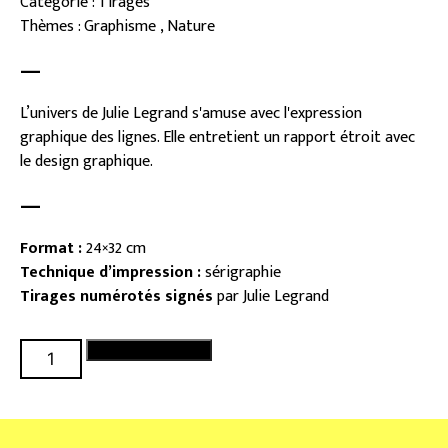
Catégorie : Tirages
Thèmes : Graphisme , Nature
—
L’univers de Julie Legrand s'amuse avec l'expression
graphique des lignes. Elle entretient un rapport étroit avec
le design graphique.
—
Format :
24×32 cm
Technique d’impression :
sérigraphie
Tirages numérotés
signés
par Julie Legrand
quantité
Ajouter au panier
de
Rose
turquoise