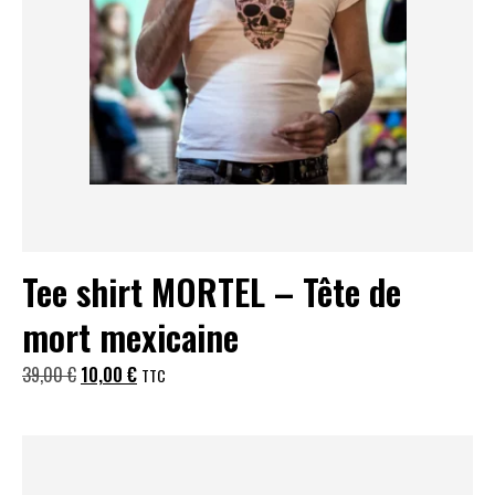
Tee shirt MORTEL – Tête de
mort mexicaine
Le
Le
39,00
€
10,00
€
TTC
prix
prix
initial
actuel
était :
est :