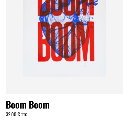
Boom Boom
32,00
€
TTC