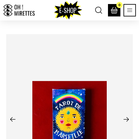
0
E-SHOP