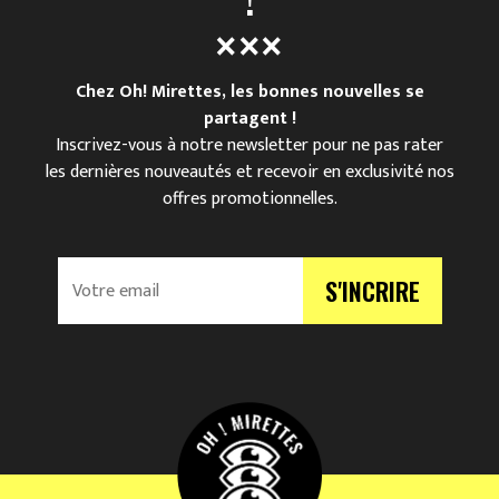
Chez Oh! Mirettes, les bonnes nouvelles se
partagent !
Inscrivez-vous à notre newsletter pour ne pas rater
les dernières nouveautés et recevoir en exclusivité nos
offres promotionnelles.
V
S'INCRIRE
o
t
r
e
e
m
a
i
l
*