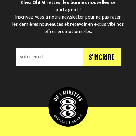
Chez Oh! Mirettes, les bonnes nouvelles se
partagent !
Inscrivez-vous à notre newsletter pour ne pas rater
les dernières nouveautés et recevoir en exclusivité nos
offres promotionnelles.
V
S'INCRIRE
o
t
r
e
e
m
a
i
l
*