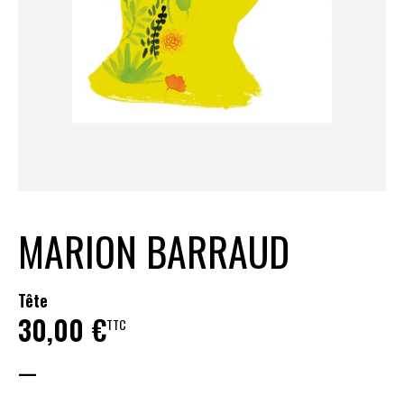
MARION BARRAUD
Tête
30,00
€
TTC
—