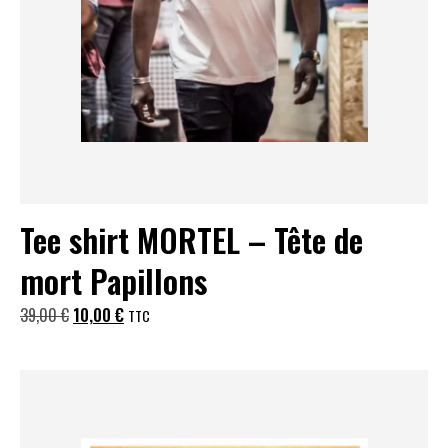
Tee shirt MORTEL – Tête de
mort Papillons
Le
Le
39,00
€
10,00
€
TTC
prix
prix
initial
actuel
était :
est :
39,00 €.
10,00 €.