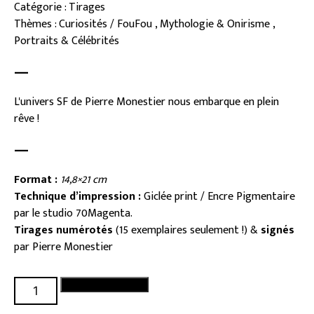
Catégorie : Tirages
Thèmes : Curiosités / FouFou , Mythologie & Onirisme ,
Portraits & Célébrités
—
L'univers SF de Pierre Monestier nous embarque en plein
rêve !
—
Format :
14,8×21 cm
Technique d’impression :
Giclée print / Encre Pigmentaire
par le studio 70Magenta.
Tirages numérotés
(15 exemplaires seulement !) &
signés
par Pierre Monestier
quantité
Ajouter au panier
de