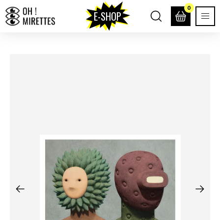
0
E-SHOP