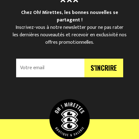
Chez Oh! Mirettes, les bonnes nouvelles se
partagent !
Inscrivez-vous à notre newsletter pour ne pas rater
les dernières nouveautés et recevoir en exclusivité nos
offres promotionnelles.
V
S'INCRIRE
o
t
r
e
e
m
a
i
l
*