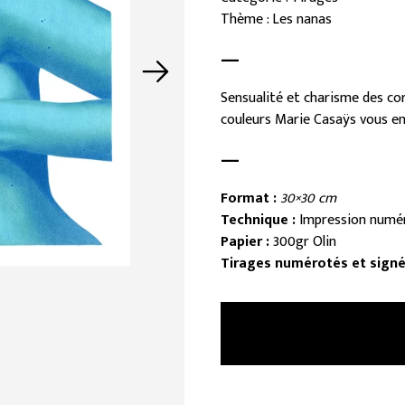
Thème : Les nanas
—
Sensualité et charisme des cor
couleurs Marie Casaÿs vous e
—
Format :
30×30
cm
Technique :
Impression numér
Papier :
300gr Olin
Tirages numérotés et signés 