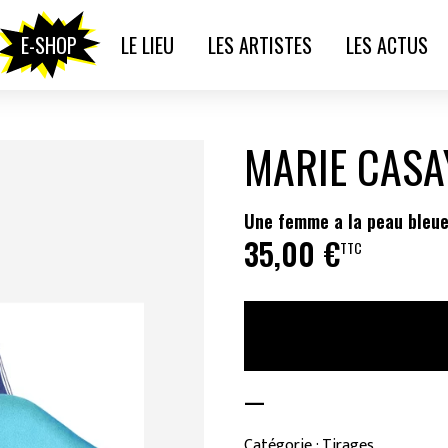
E-SHOP
LE LIEU
LES ARTISTES
LES ACTUS
MARIE CASA
Une femme a la peau bleu
35,00
€
TTC
—
Catégorie : Tirages