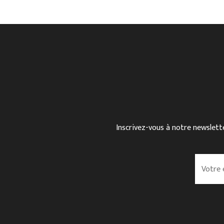
Inscrivez-vous à notre newslette
V
o
t
r
e
e
m