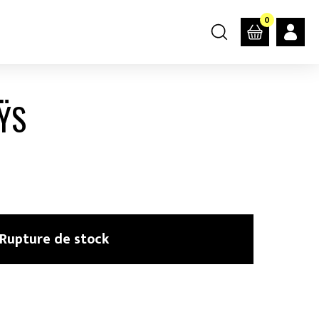
0
ŸS
e
Rupture de stock