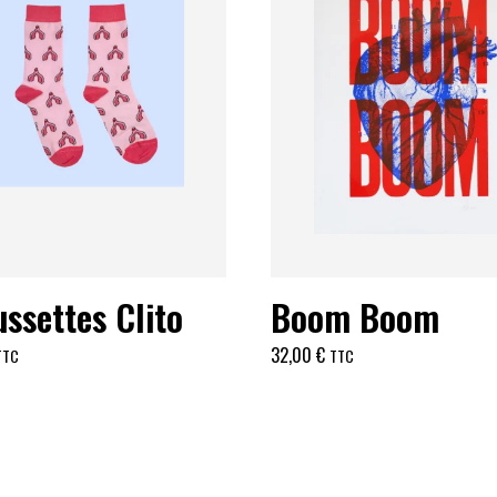
ssettes Clito
Boom Boom
32,00
€
TTC
TTC